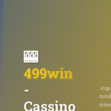
🎰
499win
-
Jogu
tota
Cassino
inte