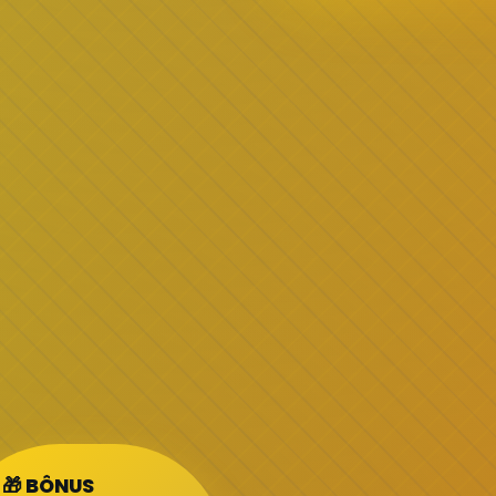
🎁 BÔNUS