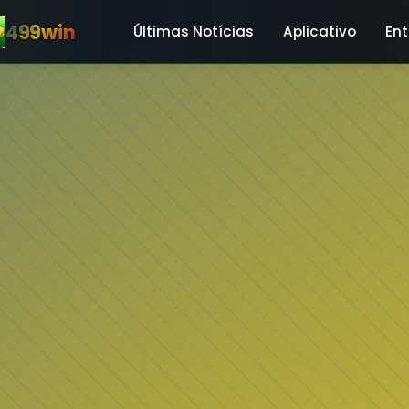
499win
Últimas Notícias
Aplicativo
Ent