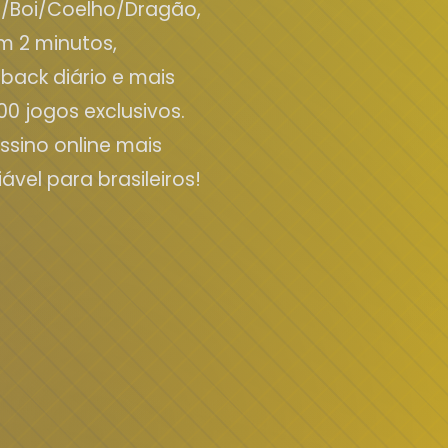
r/Boi/Coelho/Dragão,
em 2 minutos,
back diário e mais
00 jogos exclusivos.
ssino online mais
ável para brasileiros!