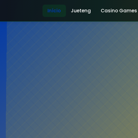
Início
Jueteng
Casino Games