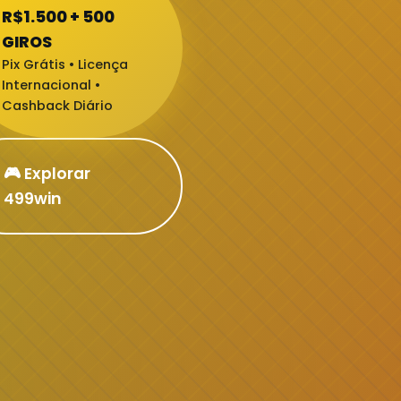
R$1.500 + 500
GIROS
Pix Grátis • Licença
Internacional •
Cashback Diário
🎮 Explorar
499win