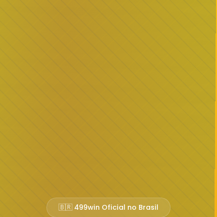
🇧🇷 499win Oficial no Brasil