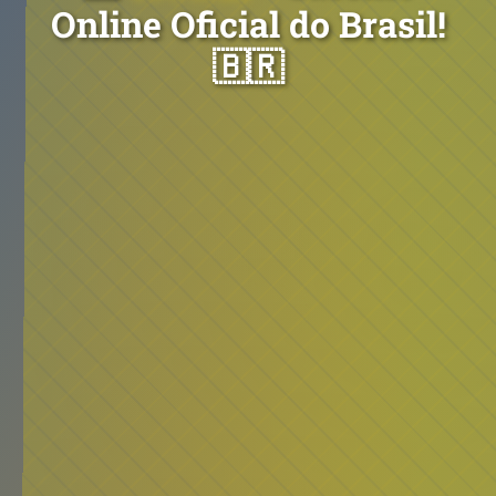
Online Oficial do Brasil!
🇧🇷