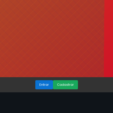
Entrar
Cadastrar