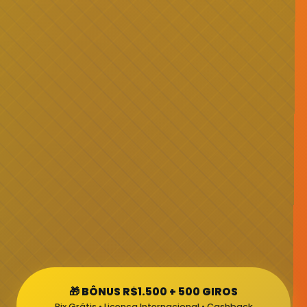
🎁 BÔNUS R$1.500 + 500 GIROS
Pix Grátis • Licença Internacional • Cashback