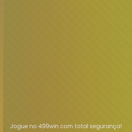
Jogue no 499win com total segurança!