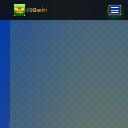
499win