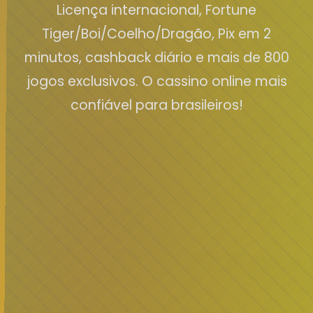
Licença internacional, Fortune
Tiger/Boi/Coelho/Dragão, Pix em 2
minutos, cashback diário e mais de 800
jogos exclusivos. O cassino online mais
confiável para brasileiros!