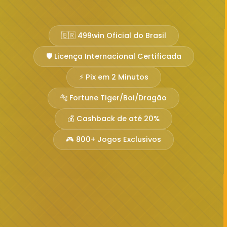
🇧🇷 499win Oficial do Brasil
🛡️ Licença Internacional Certificada
⚡ Pix em 2 Minutos
🐅 Fortune Tiger/Boi/Dragão
💰 Cashback de até 20%
🎮 800+ Jogos Exclusivos