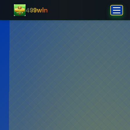
499win