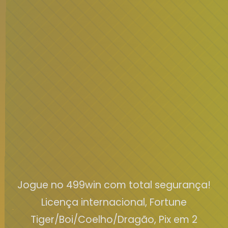
Jogue no 499win com total segurança!
Licença internacional, Fortune
Tiger/Boi/Coelho/Dragão, Pix em 2