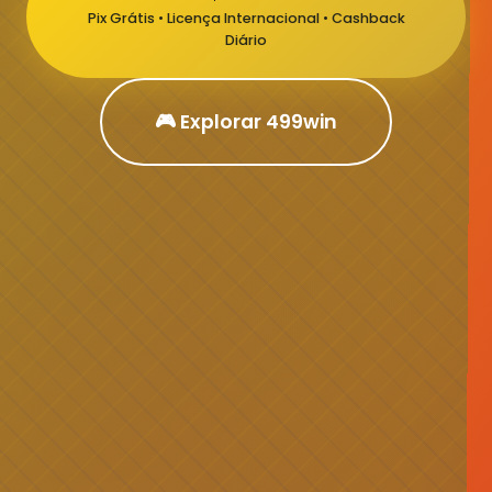
Pix Grátis • Licença Internacional • Cashback
Diário
🎮 Explorar 499win