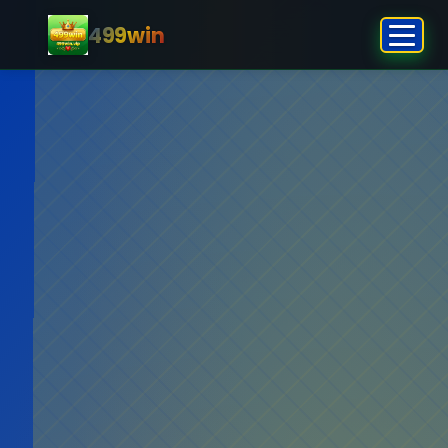
499win