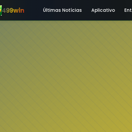
499win
Últimas Notícias
Aplicativo
Ent