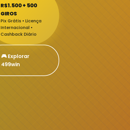
R$1.500 + 500
GIROS
Pix Grátis • Licença
Internacional •
Cashback Diário
🎮 Explorar
499win