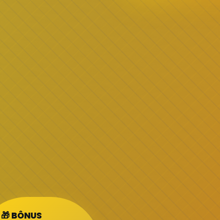
🎁 BÔNUS