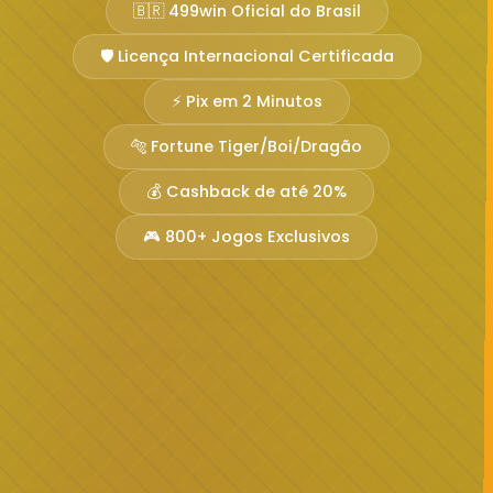
🇧🇷 499win Oficial do Brasil
🛡️ Licença Internacional Certificada
⚡ Pix em 2 Minutos
🐅 Fortune Tiger/Boi/Dragão
💰 Cashback de até 20%
🎮 800+ Jogos Exclusivos