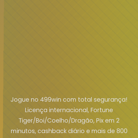
Jogue no 499win com total segurança!
Licença internacional, Fortune
Tiger/Boi/Coelho/Dragão, Pix em 2
minutos, cashback diário e mais de 800