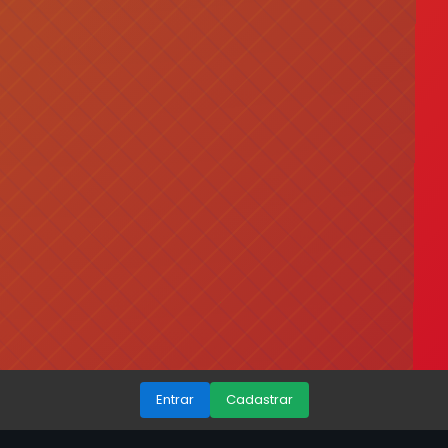
Entrar
Cadastrar