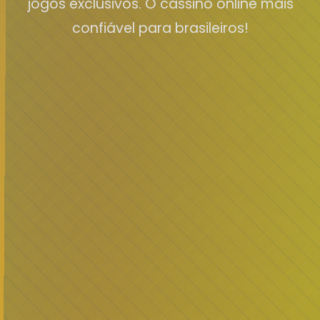
jogos exclusivos. O cassino online mais
confiável para brasileiros!