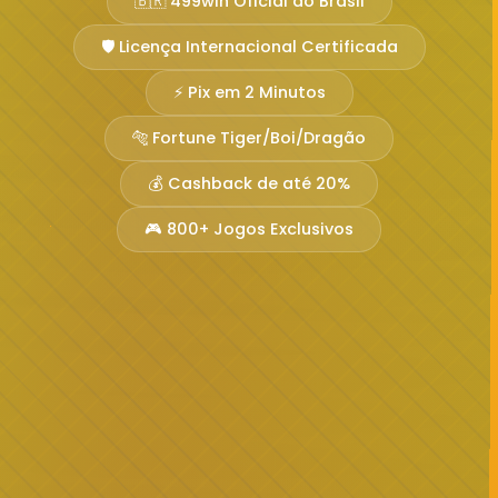
🇧🇷 499win Oficial do Brasil
🛡️ Licença Internacional Certificada
⚡ Pix em 2 Minutos
🐅 Fortune Tiger/Boi/Dragão
💰 Cashback de até 20%
🎮 800+ Jogos Exclusivos