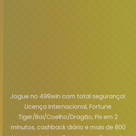
Jogue no 499win com total segurança!
Licença internacional, Fortune
Tiger/Boi/Coelho/Dragão, Pix em 2
minutos, cashback diário e mais de 800