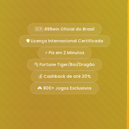
🇧🇷 499win Oficial do Brasil
🛡️ Licença Internacional Certificada
⚡ Pix em 2 Minutos
🐅 Fortune Tiger/Boi/Dragão
💰 Cashback de até 20%
🎮 800+ Jogos Exclusivos