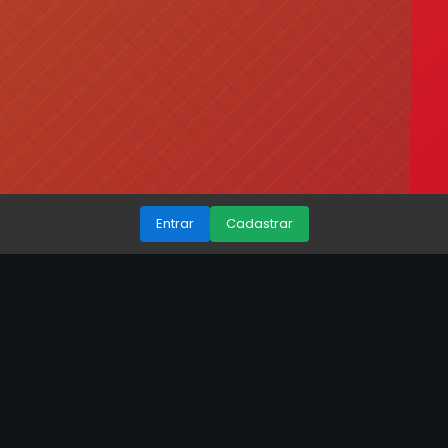
Entrar
Cadastrar