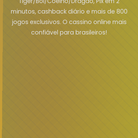
Tiger/Boi/Coelho/Dragão, Pix em 2
minutos, cashback diário e mais de 800
jogos exclusivos. O cassino online mais
confiável para brasileiros!