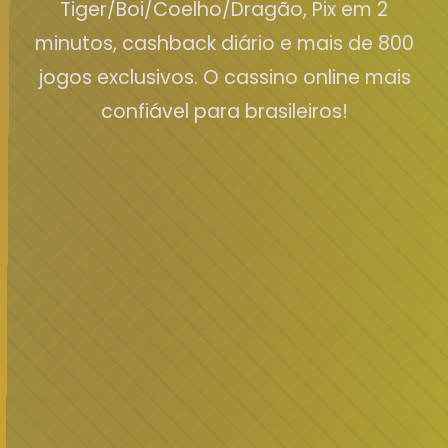
Tiger/Boi/Coelho/Dragão, Pix em 2
minutos, cashback diário e mais de 800
jogos exclusivos. O cassino online mais
confiável para brasileiros!