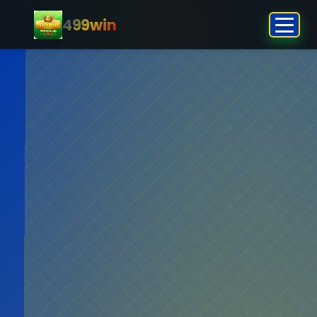
499win