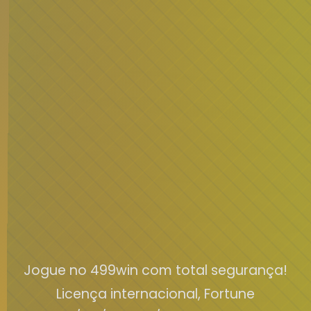
Jogue no 499win com total segurança!
Licença internacional, Fortune