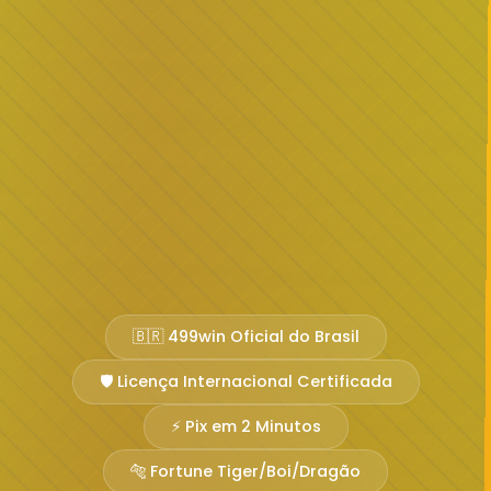
🇧🇷 499win Oficial do Brasil
🛡️ Licença Internacional Certificada
⚡ Pix em 2 Minutos
🐅 Fortune Tiger/Boi/Dragão