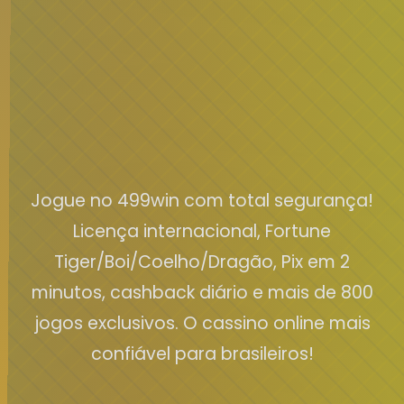
Jogue no 499win com total segurança!
Licença internacional, Fortune
Tiger/Boi/Coelho/Dragão, Pix em 2
minutos, cashback diário e mais de 800
jogos exclusivos. O cassino online mais
confiável para brasileiros!