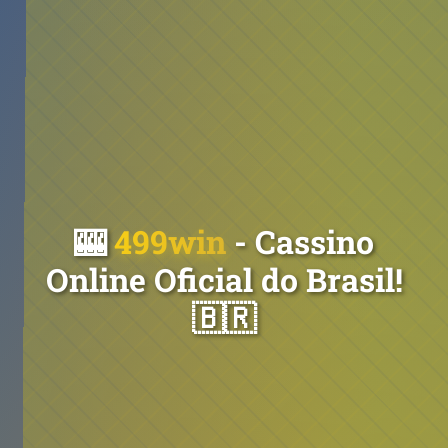
🎰
499win
- Cassino
Online Oficial do Brasil!
🇧🇷